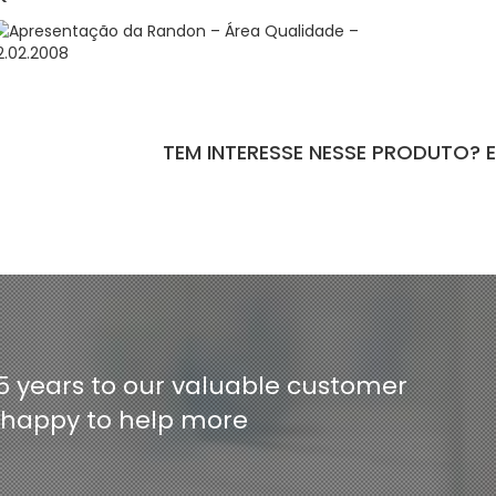
TEM INTERESSE NESSE PRODUTO? 
ntact-form-7 id="110" title="Formulário de Peças sem Giro"]
5 years to our valuable customer
e happy to help more