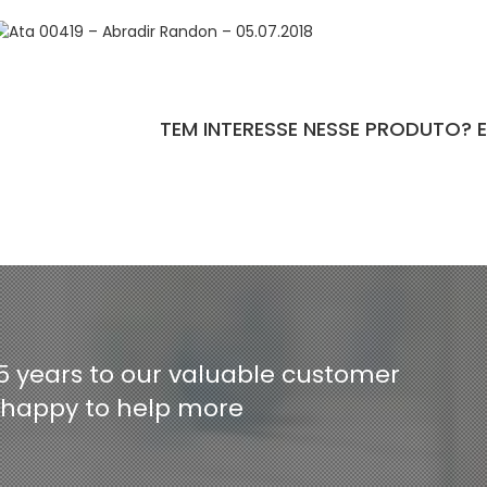
TEM INTERESSE NESSE PRODUTO? 
ntact-form-7 id="110" title="Formulário de Peças sem Giro"]
5 years to our valuable customer
e happy to help more