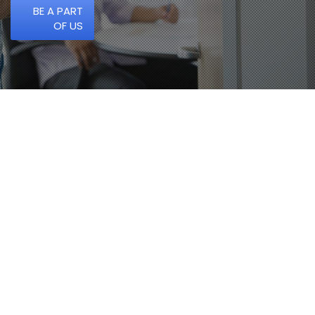
BE A PART
OF US