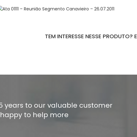
TEM INTERESSE NESSE PRODUTO? 
ntact-form-7 id="110" title="Formulário de Peças sem Giro"]
5 years to our valuable customer
e happy to help more