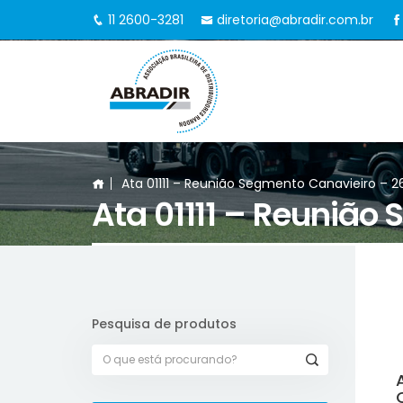
11 2600-3281
diretoria@abradir.com.br
Ata 01111 – Reunião Segmento Canavieiro – 26
Ata 01111 – Reunião
Pesquisa de produtos