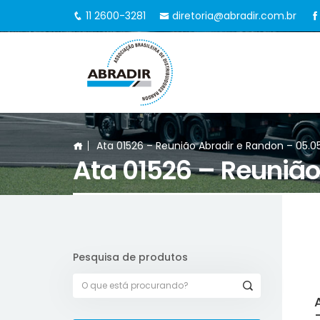
11 2600-3281
diretoria@abradir.com.br
Ata 01526 – Reunião Abradir e Randon – 05.0
Ata 01526 – Reunião
Pesquisa de produtos