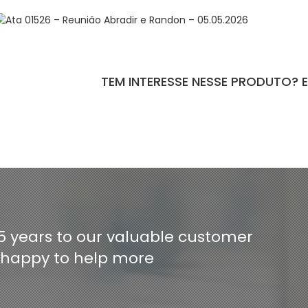
TEM INTERESSE NESSE PRODUTO? 
ntact-form-7 id="110" title="Formulário de Peças sem Giro"]
5 years to our valuable customer
e happy to help more