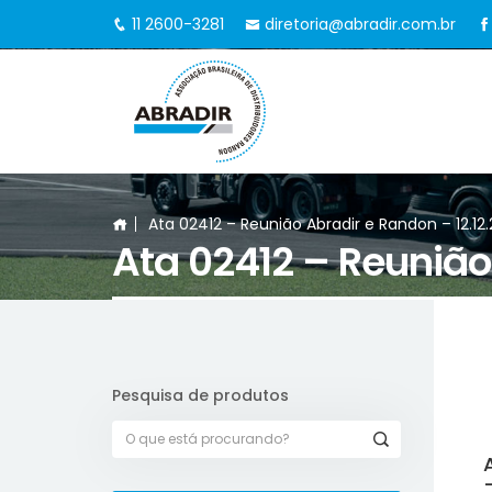
11 2600-3281
diretoria@abradir.com.br
Ata 02412 – Reunião Abradir e Randon – 12.12.
Ata 02412 – Reunião 
Pesquisa de produtos
–