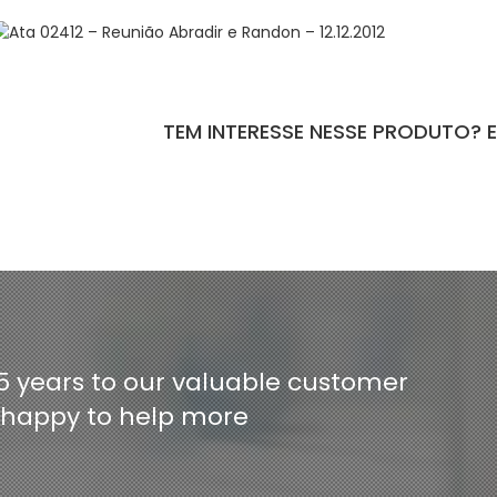
TEM INTERESSE NESSE PRODUTO? 
ntact-form-7 id="110" title="Formulário de Peças sem Giro"]
5 years to our valuable customer
e happy to help more