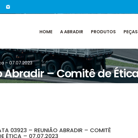
HOME
A ABRADIR
PRODUTOS
PEÇAS
ca – 07.07.2023
 Abradir – Comitê de Ética
ATA 03923 – REUNIÃO ABRADIR – COMITÊ
DE ÉTICA – 07.07.2023