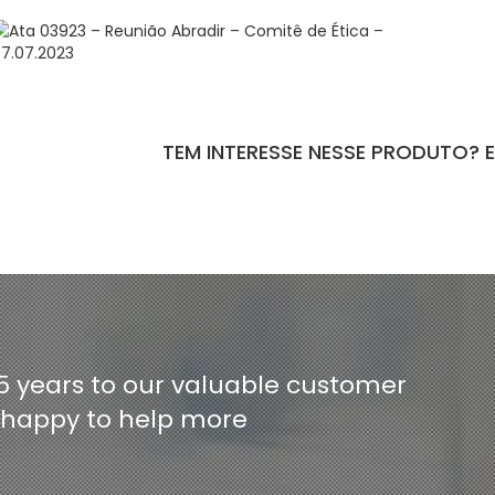
TEM INTERESSE NESSE PRODUTO? 
ntact-form-7 id="110" title="Formulário de Peças sem Giro"]
5 years to our valuable customer
e happy to help more