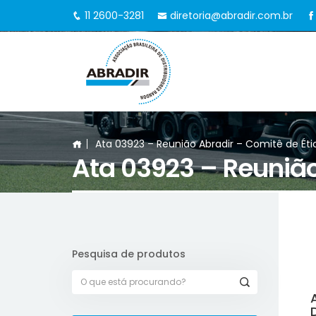
11 2600-3281
diretoria@abradir.com.br
Ata 03923 – Reunião Abradir – Comitê de Éti
Ata 03923 – Reunião
Pesquisa de produtos