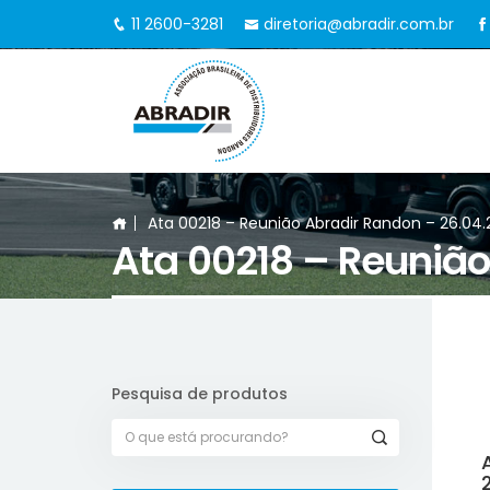
11 2600-3281
diretoria@abradir.com.br
Ata 00218 – Reunião Abradir Randon – 26.04.
Ata 00218 – Reunião
Pesquisa de produtos