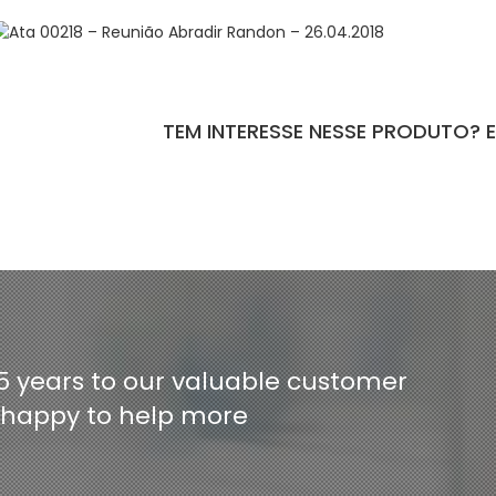
TEM INTERESSE NESSE PRODUTO? 
ntact-form-7 id="110" title="Formulário de Peças sem Giro"]
5 years to our valuable customer
e happy to help more