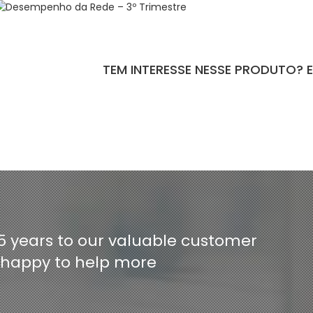
TEM INTERESSE NESSE PRODUTO? 
ntact-form-7 id="110" title="Formulário de Peças sem Giro"]
5 years to our valuable customer
e happy to help more