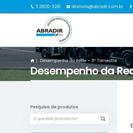
11 2600-3281
diretoria@abradir.com.br
Desempenho da Rede – 3º Trimestre
Desempenho da Rede
Pesquisa de produtos