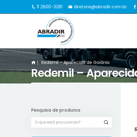
11 2600-3281
diretoria@abradir.com.br
Redemil – Aparecida de Goiânia
Redemil – Aparecid
Pesquisa de produtos