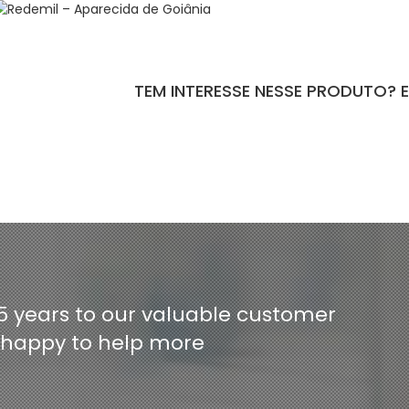
TEM INTERESSE NESSE PRODUTO? 
ntact-form-7 id="110" title="Formulário de Peças sem Giro"]
5 years to our valuable customer
e happy to help more