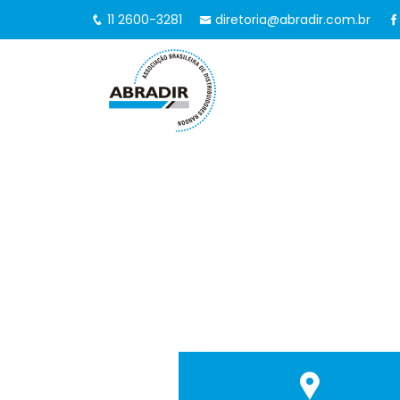
11 2600-3281
diretoria@abradir.com.br