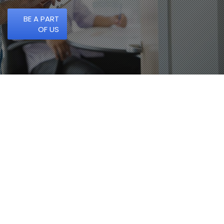
BE A PART
OF US