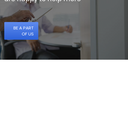
BE A PART
OF US